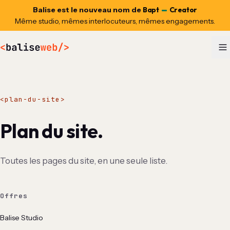
Balise
est le nouveau nom de
Bapt
Creator
Même studio, mêmes interlocuteurs, mêmes engagements.
<
plan-du-site
>
Plan du site.
Toutes les pages du site, en une seule liste.
Offres
Balise Studio