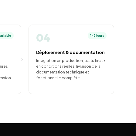
04
ariable
1–2 jours
Déploiement & documentation
Intégration en production, tests finaux
aires
en conditions réelles, livraison de la
documentation technique et
ession.
fonctionnelle complète.