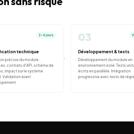
n sans risque
03
2–4 jours
V
fication technique
Développement & tests
ion précise du module :
Développement du module en
ces, contrats d'API, schéma de
environnement isolé. Tests unit
, impact sur le système
écrits en parallèle. Intégration
t. Validation avant
progressive avec tests de régr
ppement.