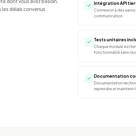
ité dont vous avez besoin,
Intégration API tie
 les délais convenus.
Connexion à des service
communication.
Tests unitaires incl
Chaque module est livré
fonctionnalité sans ris
Documentation co
Documentation techniq
reprendre et maintenir 