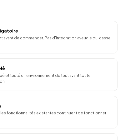
igatoire
ant avant de commencer. Pas d'intégration aveugle qui casse
lé
é et testé en environnement de test avant toute
on.
n
 les fonctionnalités existantes continuent de fonctionner