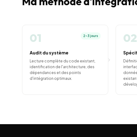
Ma méthode d'intégratio
01
02
2–3 jours
Audit du système
Spéci
Lecture complète du code existant,
Définit
identification de l'architecture, des
interfa
dépendances et des points
données
d'intégration optimaux.
existan
dévelo