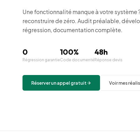
Une fonctionnalité manque à votre système ?
reconstruire de zéro. Audit préalable, dével
régression, documentation complète.
0
100%
48h
Régression garantie
Code documenté
Réponse devis
Réserver un appel gratuit
Voir mes réali