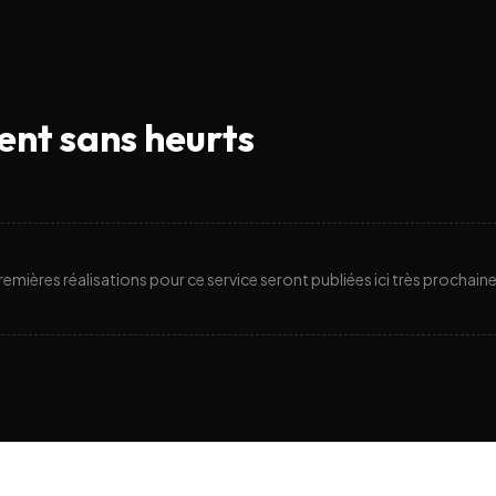
ent sans heurts
emières réalisations pour ce service seront publiées ici très prochai