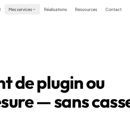
l
Mes services
Réalisations
Ressources
Contact
 de plugin ou
sure — sans cass