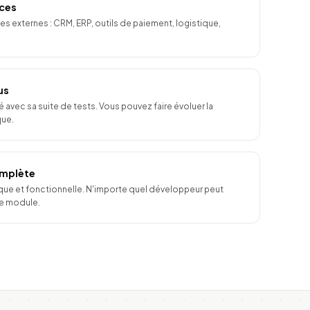
rces
s externes : CRM, ERP, outils de paiement, logistique,
us
 avec sa suite de tests. Vous pouvez faire évoluer la
que.
mplète
ue et fonctionnelle. N'importe quel développeur peut
le module.