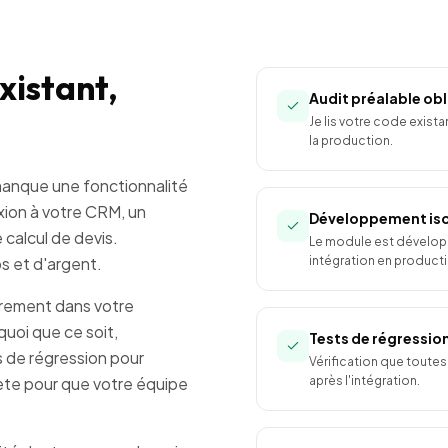
xistant,
Audit préalable obl
Je lis votre code exist
la production.
 manque une fonctionnalité
xion à votre CRM, un
Développement iso
calcul de devis.
Le module est développ
s et d'argent.
intégration en producti
prement dans votre
uoi que ce soit,
Tests de régressio
 de régression pour
Vérification que toutes
ète pour que votre équipe
après l'intégration.